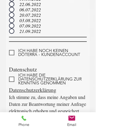
22.06.2022
06.07.2022
20.07.2022
03.08.2022
07.09.2022
21.09.2022
ICH HABE NOCH KEINEN
DŌTERRA - KUNDENACCOUNT
Datenschutz
ICH HABE DIE
DATENSCHUTZERKLÄRUNG ZUR
KENNTNIS GENOMMEN
Datenschutzerklärung
Ich stimme zu, dass meine Angaben und
Daten zur Beantwortung meiner Anfrage
elektronisch erhoben und gespeichert
werden. Hinweis: Du kannst Deine
Einwilligung jederzeit für die Zukunft
Phone
Email
per E-Mail an
info@natuerlich-gsund.de