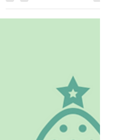
an unter 0159 05270997